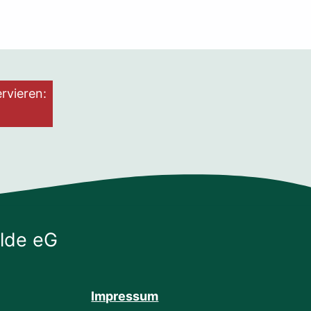
rvieren:
lde eG
Impressum