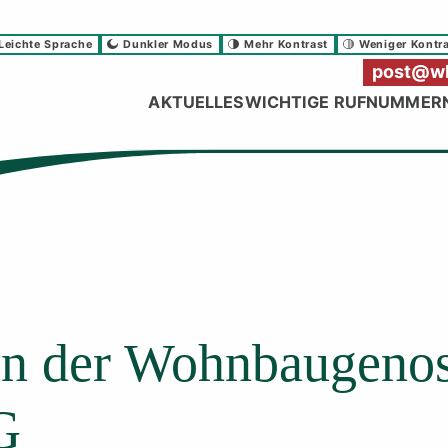
Leichte Sprache
Dunkler Modus
Mehr Kontrast
Weniger Kontr
post@wb
AKTUELLES
WICHTIGE RUFNUMMER
n der Wohnbaugenos
G