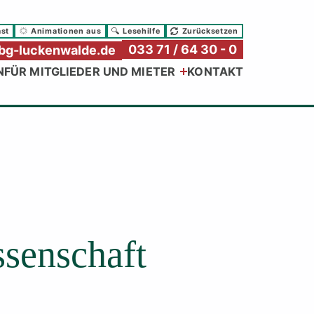
ast
Animationen aus
Lesehilfe
Zurücksetzen
033 71 / 64 30 - 0
g-luckenwalde.de
N
FÜR MITGLIEDER UND MIETER
KONTAKT
senschaft