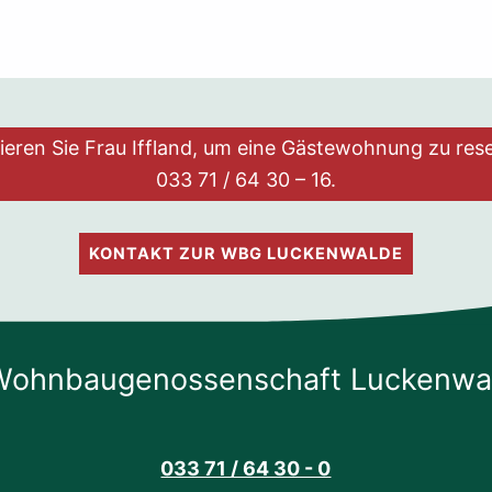
ieren Sie Frau Iffland, um eine Gästewohnung zu rese
033 71 / 64 30 – 16.
KONTAKT ZUR WBG LUCKENWALDE
Wohnbaugenossenschaft Luckenwa
033 71 / 64 30 - 0