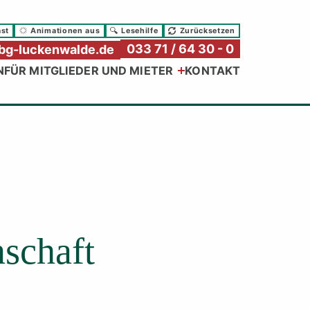
ast
Animationen aus
Lesehilfe
Zurücksetzen
033 71 / 64 30 - 0
g-luckenwalde.de
N
FÜR MITGLIEDER UND MIETER
KONTAKT
schaft